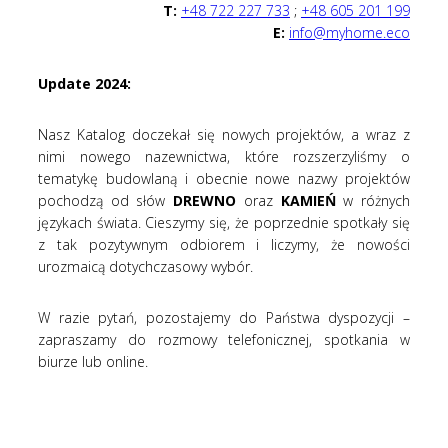
T:
+48 722 227 733
;
+48 605 201 199
E:
info@myhome.eco
Update 2024:
Nasz Katalog doczekał się nowych projektów, a wraz z
nimi nowego nazewnictwa, które rozszerzyliśmy o
tematykę budowlaną i obecnie nowe nazwy projektów
pochodzą od słów
DREWNO
oraz
KAMIEŃ
w różnych
językach świata. Cieszymy się, że poprzednie spotkały się
z tak pozytywnym odbiorem i liczymy, że nowości
urozmaicą dotychczasowy wybór.
W razie pytań, pozostajemy do Państwa dyspozycji –
zapraszamy do rozmowy telefonicznej, spotkania w
biurze lub online.