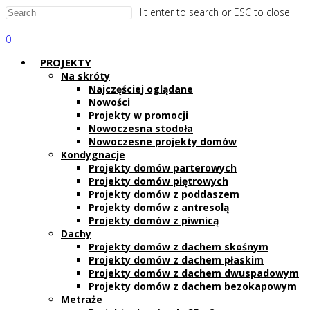
Hit enter to search or ESC to close
0
PROJEKTY
Na skróty
Najczęściej oglądane
Nowości
Projekty w promocji
Nowoczesna stodoła
Nowoczesne projekty domów
Kondygnacje
Projekty domów parterowych
Projekty domów piętrowych
Projekty domów z poddaszem
Projekty domów z antresolą
Projekty domów z piwnicą
Dachy
Projekty domów z dachem skośnym
Projekty domów z dachem płaskim
Projekty domów z dachem dwuspadowym
Projekty domów z dachem bezokapowym
Metraże