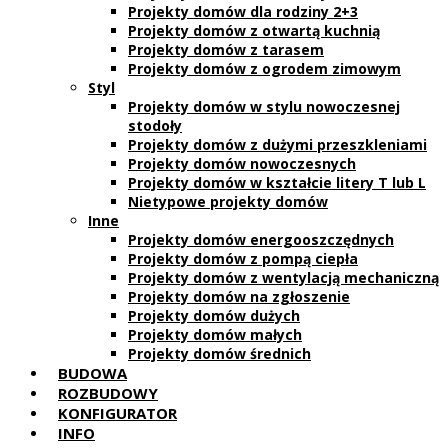
Projekty domów dla rodziny 2+3
Projekty domów z otwartą kuchnią
Projekty domów z tarasem
Projekty domów z ogrodem zimowym
Styl
Projekty domów w stylu nowoczesnej
stodoły
Projekty domów z dużymi przeszkleniami
Projekty domów nowoczesnych
Projekty domów w kształcie litery T lub L
Nietypowe projekty domów
Inne
Projekty domów energooszczędnych
Projekty domów z pompą ciepła
Projekty domów z wentylacją mechaniczną
Projekty domów na zgłoszenie
Projekty domów dużych
Projekty domów małych
Projekty domów średnich
BUDOWA
ROZBUDOWY
KONFIGURATOR
INFO